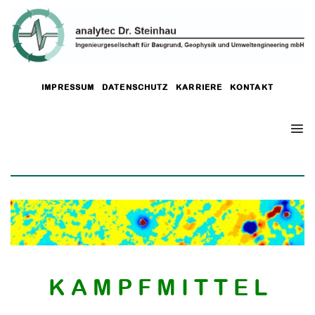
IMPRESSUM
DATENSCHUTZ
KARRIERE
KONTAKT
K A M P F M I T T E L